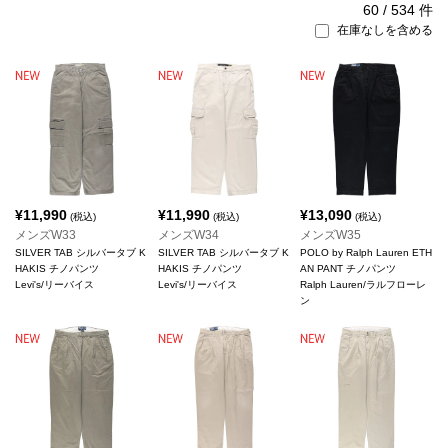
60
/
534
件
在庫なしを含める
¥
11,990
¥
11,990
¥
13,090
(税込)
(税込)
(税込)
メンズW33
メンズW34
メンズW35
SILVER TAB シルバータブ K
SILVER TAB シルバータブ K
POLO by Ralph Lauren ETH
HAKIS チノパンツ
HAKIS チノパンツ
AN PANT チノパンツ
Levi's/リーバイス
Levi's/リーバイス
Ralph Lauren/ラルフローレ
ン