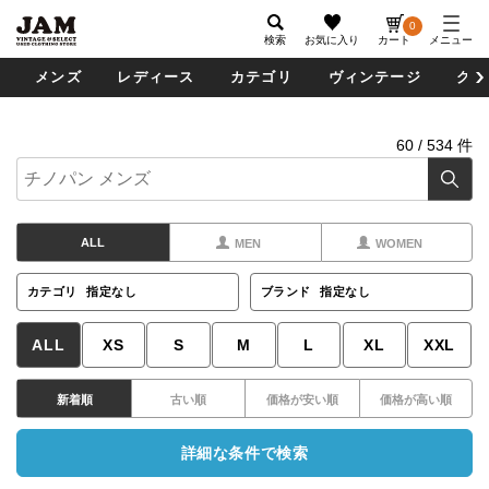
0
検索
お気に入り
カート
メニュー
メンズ
レディース
カテゴリ
ヴィンテージ
グッ
60
/
534
件
ALL
MEN
WOMEN
カテゴリ
指定なし
ブランド
指定なし
ALL
XS
S
M
L
XL
XXL
新着順
古い順
価格が安い順
価格が高い順
詳細な条件で検索