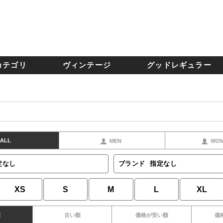
カテゴリ
ヴィンテージ
グッドレギュラー
ALL
MEN
WO
定なし
ブランド
指定なし
XS
S
M
L
XL
順
古い順
価格が安い順
価