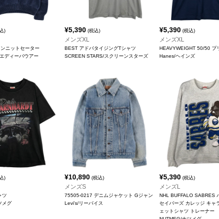
¥
5,390
¥
5,390
込)
(税込)
(税込)
メンズXL
メンズXL
トンニットセーター
BEST アドバタイジングTシャツ
HEAVYWEIGHT 50/50
uer/エディーバウアー
SCREEN STARS/スクリーンスターズ
Hanes/ヘインズ
¥
10,890
¥
5,390
込)
(税込)
(税込)
メンズS
メンズL
ャツ
75505-0217 デニムジャケット Gジャン
NHL BUFFALO SABRE
ナツメグ
Levi's/リーバイス
セイバーズ カレッジ キャ
ェットシャツ トレーナー
NUTMEG/ナツメグ