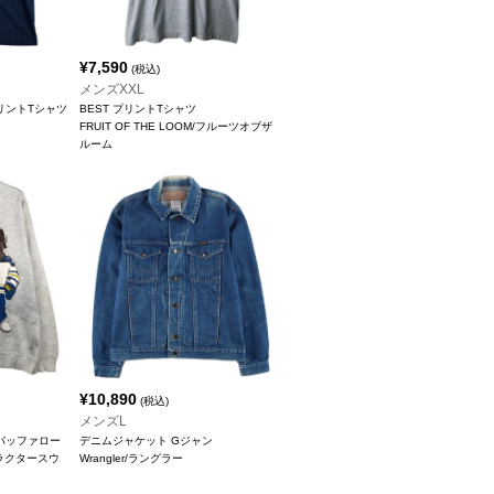
¥
7,590
(税込)
メンズXXL
 プリントTシャツ
BEST プリントTシャツ
FRUIT OF THE LOOM/フルーツオブザ
ルーム
¥
10,890
(税込)
メンズL
S バッファロー
デニムジャケット Gジャン
ラクタースウ
Wrangler/ラングラー