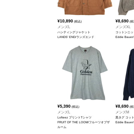
¥
10,890
¥
8,690
(税込)
(税
メンズL
メンズXL
ハンティングジャケット
コットンニッ
LANDS' END/ランズエンド
Eddie Ba
¥
5,390
¥
8,690
(税込)
(税
メンズL
メンズM
Lofteez プリントTシャツ
黒タグ コッ
FRUIT OF THE LOOM/フルーツオブザ
Eddie Ba
ルーム