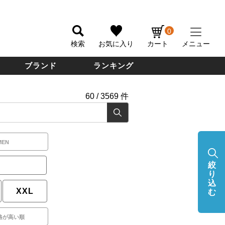
0
検索
お気に入り
カート
メニュー
ブランド
ランキング
60
/
3569
件
MEN
絞
り
込
XXL
む
格が高い順