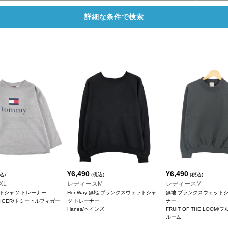
詳細な条件で検索
¥
6,490
¥
6,490
込)
(税込)
(税込)
XL
レディースM
レディースM
トシャツ トレーナー
Her Way 無地 ブランクスウェットシャ
無地 ブランクスウェットシ
LFIGER/トミーヒルフィガー
ツ トレーナー
ナー
Hanes/ヘインズ
FRUIT OF THE LOOM
ルーム