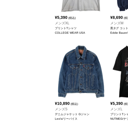
¥
5,390
¥
8,690
(税込)
(税
メンズXL
メンズM
プリントTシャツ
黒タグ コッ
COLLEGE WEAR USA
Eddie Ba
¥
10,890
¥
5,390
(税込)
(税
メンズS
メンズL
デニムジャケット Gジャン
プリントTシ
Levi's/リーバイス
NUTMEG/