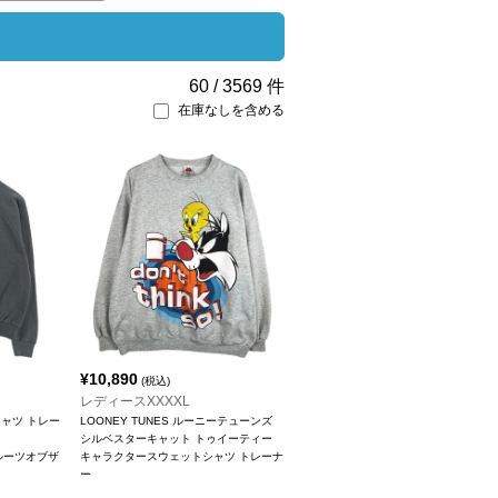
60
/
3569
件
在庫なしを含める
¥
10,890
(税込)
レディースXXXXL
ャツ トレー
LOONEY TUNES ルーニーテューンズ
シルベスターキャット トゥイーティー
/フルーツオブザ
キャラクタースウェットシャツ トレーナ
ー