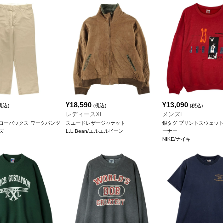
¥
18,590
¥
13,090
税込)
(税込)
(税込)
レディースXL
メンズL
S ローバックス ワークパンツ
スエードレザージャケット
銀タグ プリントスウェット
ーズ
L.L.Bean/エルエルビーン
ーナー
NIKE/ナイキ