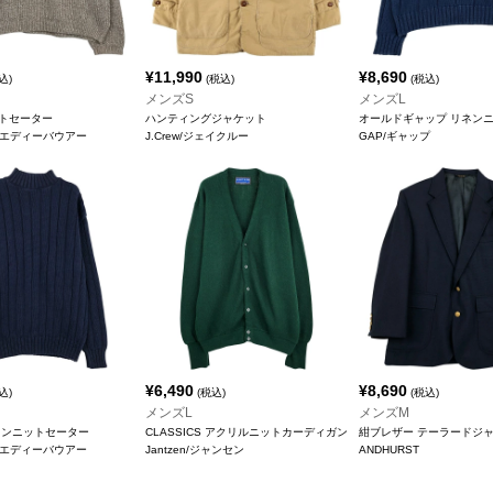
¥
11,990
¥
8,690
込)
(税込)
(税込)
メンズS
メンズL
トセーター
ハンティングジャケット
オールドギャップ リネン
uer/エディーバウアー
J.Crew/ジェイクルー
GAP/ギャップ
¥
6,490
¥
8,690
込)
(税込)
(税込)
メンズL
メンズM
トンニットセーター
CLASSICS アクリルニットカーディガン
紺ブレザー テーラードジ
uer/エディーバウアー
Jantzen/ジャンセン
ANDHURST