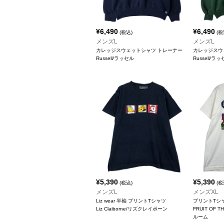
¥
6,490
¥
6,490
(税込)
(税
メンズL
メンズL
カレッジスウェットシャツ トレーナー
カレッジスウ
Russell/ラッセル
Russell/ラ
¥
5,390
¥
5,390
(税込)
(税
メンズL
メンズXL
Liz wear 半袖 プリントTシャツ
プリントTシ
Liz Claiborne/リズクレイボーン
FRUIT OF
ルーム