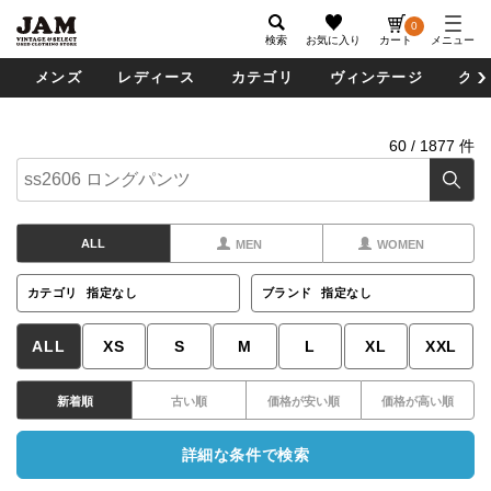
0
検索
お気に入り
カート
メニュー
メンズ
レディース
カテゴリ
ヴィンテージ
グッ
60
/
1877
件
ALL
MEN
WOMEN
カテゴリ
指定なし
ブランド
指定なし
ALL
XS
S
M
L
XL
XXL
新着順
古い順
価格が安い順
価格が高い順
詳細な条件で検索