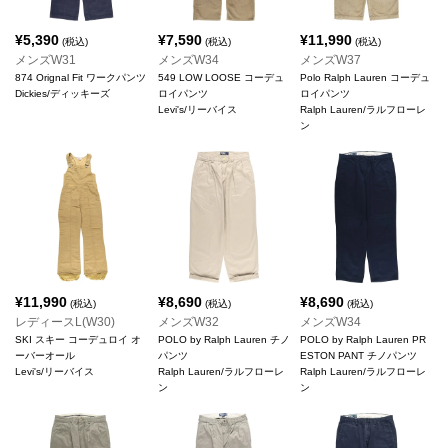
¥
5,390
¥
7,590
¥
11,990
(税込)
(税込)
(税込)
メンズW31
メンズW34
メンズW37
874 Orignal Fit ワークパンツ
549 LOW LOOSE コーデュ
Polo Ralph Lauren コーデュ
Dickies/ディッキーズ
ロイパンツ
ロイパンツ
Levi's/リーバイス
Ralph Lauren/ラルフローレ
ン
¥
11,990
¥
8,690
¥
8,690
(税込)
(税込)
(税込)
レディースL(W30)
メンズW32
メンズW34
SKI スキー コーデュロイ オ
POLO by Ralph Lauren チノ
POLO by Ralph Lauren PR
ーバーオール
パンツ
ESTON PANT チノパンツ
Levi's/リーバイス
Ralph Lauren/ラルフローレ
Ralph Lauren/ラルフローレ
ン
ン