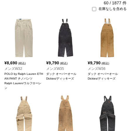
60
/
1877
件
在庫なしを含める
¥
8,690
¥
9,790
¥
9,790
(税込)
(税込)
(税込)
メンズW32
メンズW35
メンズW36
POLO by Ralph Lauren ETH
ダック オーバーオール
ダック オーバーオール
AN PANT チノパンツ
Dickies/ディッキーズ
Dickies/ディッキーズ
Ralph Lauren/ラルフローレ
ン