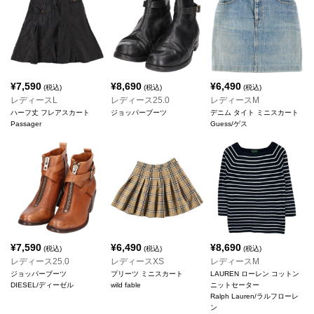
¥
7,590
¥
8,690
¥
6,490
(税込)
(税込)
(税込)
レディースL
レディース25.0
レディースM
ハーフ丈 フレアスカート
ジョッパーブーツ
デニム タイト ミニスカート
Passager
Guess/ゲス
¥
7,590
¥
6,490
¥
8,690
(税込)
(税込)
(税込)
レディース25.0
レディースXS
レディースM
ジョッパーブーツ
プリーツ ミニスカート
LAUREN ローレン コットン
DIESEL/ディーゼル
wild fable
ニットセーター
Ralph Lauren/ラルフローレ
ン