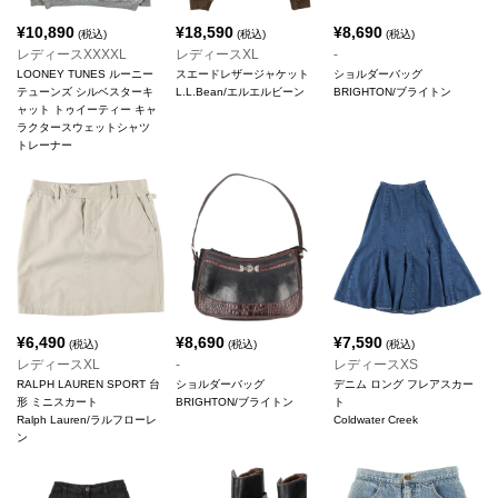
¥
10,890
¥
18,590
¥
8,690
(税込)
(税込)
(税込)
レディースXXXXL
レディースXL
-
LOONEY TUNES ルーニー
スエードレザージャケット
ショルダーバッグ
テューンズ シルベスターキ
L.L.Bean/エルエルビーン
BRIGHTON/ブライトン
ャット トゥイーティー キャ
ラクタースウェットシャツ
トレーナー
¥
6,490
¥
8,690
¥
7,590
(税込)
(税込)
(税込)
レディースXL
-
レディースXS
RALPH LAUREN SPORT 台
ショルダーバッグ
デニム ロング フレアスカー
形 ミニスカート
BRIGHTON/ブライトン
ト
Ralph Lauren/ラルフローレ
Coldwater Creek
ン