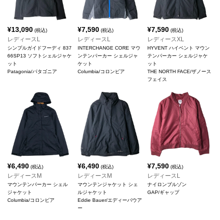
¥
13,090
¥
7,590
¥
7,590
(税込)
(税込)
(税込)
レディースL
レディースL
レディースXL
シンプルガイドフーディ 837
INTERCHANGE CORE マウ
HYVENT ハイベント マウン
66SP13 ソフトシェルジャケ
ンテンパーカー シェルジャ
テンパーカー シェルジャケ
ット
ケット
ット
Patagonia/パタゴニア
Columbia/コロンビア
THE NORTH FACE/ザノース
フェイス
¥
6,490
¥
6,490
¥
7,590
(税込)
(税込)
(税込)
レディースM
レディースM
レディースL
マウンテンパーカー シェル
マウンテンジャケット シェ
ナイロンブルゾン
ジャケット
ルジャケット
GAP/ギャップ
Columbia/コロンビア
Eddie Bauer/エディーバウア
ー