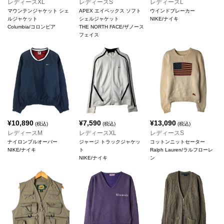
レディースXL
レディースS
レディースL
マウンテンジャケット シェ
APEX エイペックス ソフト
ウインドブレーカー
ルジャケット
シェルジャケット
NIKE/ナイキ
Columbia/コロンビア
THE NORTH FACE/ザノース
フェイス
¥
10,890
¥
7,590
¥
13,090
(税込)
(税込)
(税込)
レディースM
レディースXL
レディースS
ナイロンプルオーバー
ジャージ トラックジャケッ
コットンニットセーター
NIKE/ナイキ
ト
Ralph Lauren/ラルフローレ
NIKE/ナイキ
ン