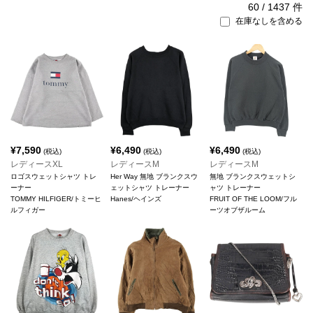
60
/
1437
件
在庫なしを含める
¥
7,590
¥
6,490
¥
6,490
(税込)
(税込)
(税込)
レディースXL
レディースM
レディースM
ロゴスウェットシャツ トレ
Her Way 無地 ブランクスウ
無地 ブランクスウェットシ
ーナー
ェットシャツ トレーナー
ャツ トレーナー
TOMMY HILFIGER/トミーヒ
Hanes/ヘインズ
FRUIT OF THE LOOM/フル
ルフィガー
ーツオブザルーム