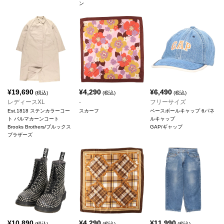
ン
¥
19,690
¥
4,290
¥
6,490
(税込)
(税込)
(税込)
レディースXL
-
フリーサイズ
Est.1818 ステンカラーコー
スカーフ
ベースボールキャップ 6パネ
ト バルマカーンコート
ルキャップ
Brooks Brothers/ブルックス
GAP/ギャップ
ブラザーズ
¥
10,890
¥
4,290
¥
11,990
(税込)
(税込)
(税込)