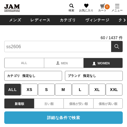
0
検索
お気に入り
カート
メニュー
メンズ
レディース
カテゴリ
ヴィンテージ
グッ
60
/
1437
件
ALL
MEN
WOMEN
カテゴリ
指定なし
ブランド
指定なし
ALL
XS
S
M
L
XL
XXL
新着順
古い順
価格が安い順
価格が高い順
詳細な条件で検索