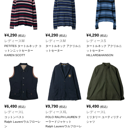
¥
4,290
¥
4,290
¥
4,290
(税込)
(税込)
(税込)
レディースM
レディースM
レディースS
PETITES タートルネック コ
タートルネック アクリルニ
タートルネック アクリルニ
ットンニットセーター
ットセーター
ットセーター
KAREN SCOTT
HILLARD&HANSON
¥
6,490
¥
9,790
¥
6,490
(税込)
(税込)
(税込)
レディースL
レディースXL
レディースL
コットンベスト
POLO RALPH LAUREN テ
ミリタリー ユーティリティ
Ralph Lauren/ラルフローレ
ーラードジャケット
シャツ
ン
Ralph Lauren/ラルフローレ