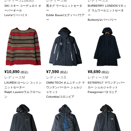
レディースL(W30)
レディースM
レディースS
SKI スキー コーデュロイ オ
黒タグ ウールニットセータ
BURBERRY LONDON Vネッ
ーバーオール
ー
ク ラムウールニットセータ
Levi's/リーバイス
Eddie Bauer/エディーバウア
ー
ー
Burberry's/バーバリー
¥
10,890
¥
7,590
¥
8,690
(税込)
(税込)
(税込)
レディースM
レディースS
レディースM
LAUREN ローレン コットン
OMNI-TECH オムニテック マ
83766FA17 マウンテンパー
ニットセーター
ウンテンパーカー シェルジ
カー シェルジャケット
Ralph Lauren/ラルフローレ
ャケット
Patagonia/パタゴニア
ン
Columbia/コロンビア