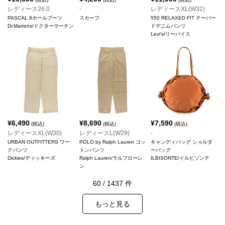
レディース26.0
-
レディースXL(W32)
PASCAL 8ホールブーツ
スカーフ
550 RELAXED FIT テーパー
Dr.Martens/ドクターマーチン
ドデニムパンツ
Levi's/リーバイス
¥
6,490
¥
8,690
¥
7,590
(税込)
(税込)
(税込)
レディースXL(W30)
レディースL(W29)
-
URBAN OUTFITTERS ワー
POLO by Ralph Lauren コッ
キャンディバッグ ショルダ
クパンツ
トンパンツ
ーバッグ
Dickies/ディッキーズ
Ralph Lauren/ラルフローレ
ILBISONTE/イルビゾンテ
ン
60
/
1437
件
もっと見る