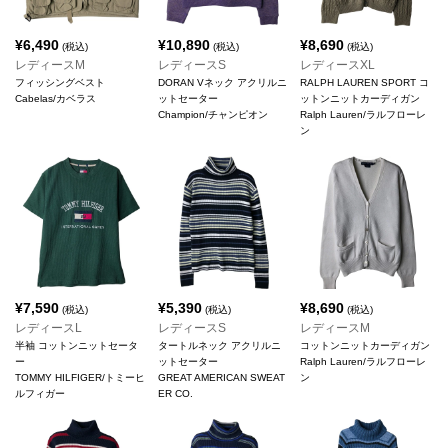
¥
6,490
¥
10,890
¥
8,690
(税込)
(税込)
(税込)
レディースM
レディースS
レディースXL
フィッシングベスト
DORAN Vネック アクリルニ
RALPH LAUREN SPORT コ
Cabelas/カベラス
ットセーター
ットンニットカーディガン
Champion/チャンピオン
Ralph Lauren/ラルフローレ
ン
¥
7,590
¥
5,390
¥
8,690
(税込)
(税込)
(税込)
レディースL
レディースS
レディースM
半袖 コットンニットセータ
タートルネック アクリルニ
コットンニットカーディガン
ー
ットセーター
Ralph Lauren/ラルフローレ
TOMMY HILFIGER/トミーヒ
GREAT AMERICAN SWEAT
ン
ルフィガー
ER CO.