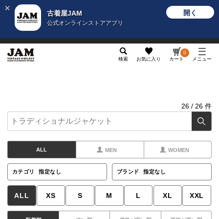
開く
古着屋JAM
公式オンラインストアアプリ
メンズ
レディース
カテゴリ
ヴィンテージ
グッ
0
検索
お気に入り
カート
メニュー
26
/
26
件
ALL
MEN
WOMEN
カテゴリ
指定なし
ブランド
指定なし
ALL
XS
S
M
L
XL
XXL