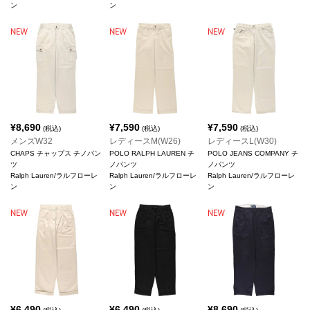
ン
ン
¥
8,690
¥
7,590
¥
7,590
(税込)
(税込)
(税込)
メンズW32
レディースM(W26)
レディースL(W30)
CHAPS チャップス チノパン
POLO RALPH LAUREN チ
POLO JEANS COMPANY チ
ツ
ノパンツ
ノパンツ
Ralph Lauren/ラルフローレ
Ralph Lauren/ラルフローレ
Ralph Lauren/ラルフローレ
ン
ン
ン
¥
6,490
¥
6,490
¥
8,690