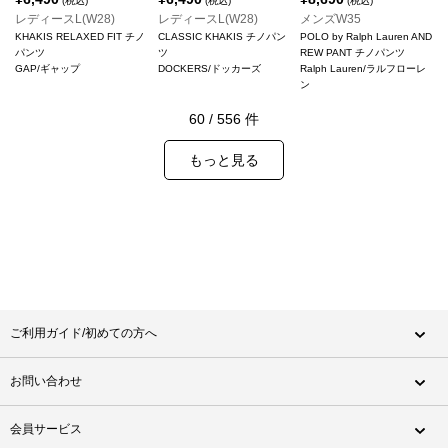
(税込)
(税込)
(税込)
レディースL(W28)
レディースL(W28)
メンズW35
KHAKIS RELAXED FIT チノ
CLASSIC KHAKIS チノパン
POLO by Ralph Lauren AND
パンツ
ツ
REW PANT チノパンツ
GAP/ギャップ
DOCKERS/ドッカーズ
Ralph Lauren/ラルフローレ
ン
60
/
556
件
もっと見る
ご利用ガイド/初めての方へ
お問い合わせ
会員サービス