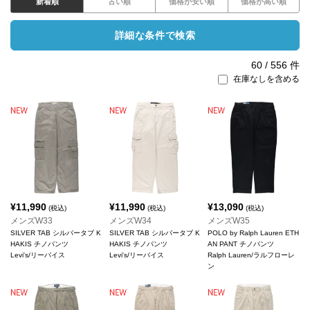
新着順
古い順
価格が安い順
価格が高い順
詳細な条件で検索
60
/
556
件
在庫なしを含める
¥
11,990
¥
11,990
¥
13,090
(税込)
(税込)
(税込)
メンズW33
メンズW34
メンズW35
SILVER TAB シルバータブ K
SILVER TAB シルバータブ K
POLO by Ralph Lauren ETH
HAKIS チノパンツ
HAKIS チノパンツ
AN PANT チノパンツ
Levi's/リーバイス
Levi's/リーバイス
Ralph Lauren/ラルフローレ
ン