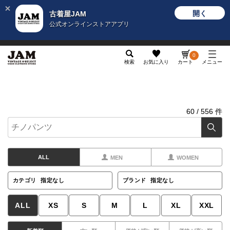
開く
古着屋JAM
公式オンラインストアアプリ
メンズ
レディース
カテゴリ
ヴィンテージ
グッ
0
検索
お気に入り
カート
メニュー
60
/
556
件
ALL
MEN
WOMEN
カテゴリ
指定なし
ブランド
指定なし
ALL
XS
S
M
L
XL
XXL