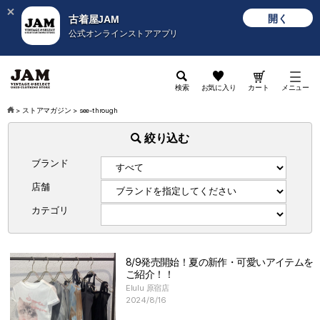
開く
古着屋JAM
公式オンラインストアアプリ
検索
お気に入り
カート
メニュー
>
ストアマガジン
>
see-through
絞り込む
ブランド
店舗
カテゴリ
8/9発売開始！夏の新作・可愛いアイテムを
ご紹介！！
Elulu 原宿店
2024/8/16