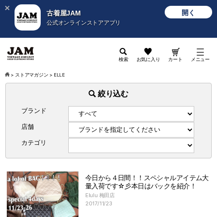
開く
古着屋JAM
公式オンラインストアアプリ
検索
お気に入り
カート
メニュー
>
ストアマガジン
>
ELLE
絞り込む
ブランド
店舗
カテゴリ
今日から４日間！！スペシャルアイテム大
量入荷です☆彡本日はバックを紹介！
Elulu 梅田店
2017/11/23