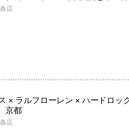
四条店
ス × ラルフローレン × ハードロ
M 京都
四条店