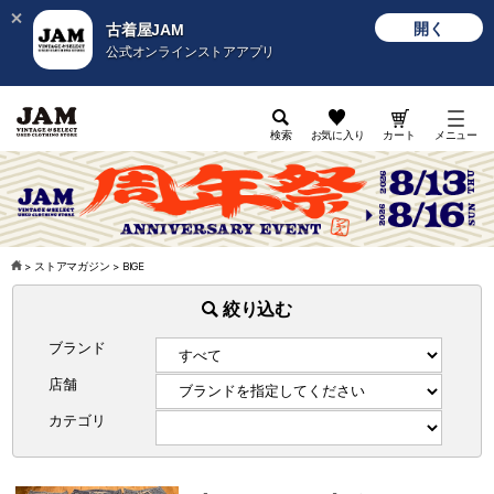
開く
古着屋JAM
公式オンラインストアアプリ
検索
お気に入り
カート
メニュー
>
ストアマガジン
>
BIGE
絞り込む
ブランド
店舗
カテゴリ