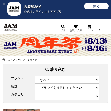
開く
古着屋JAM
公式オンラインストアアプリ
検索
お気に入り
カート
メニュー
>
ストアマガジン
>
１９７０
絞り込む
ブランド
店舗
カテゴリ