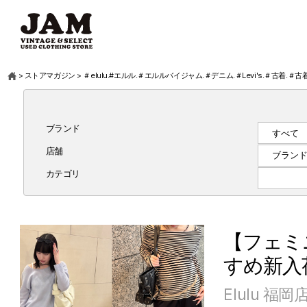
>
ストアマガジン
>
＃elulu.#エルル.＃エルルバイジャム.＃デニム.＃Levi's.＃古着.＃
ブランド
店舗
カテゴリ
【フェミ
すめ新入
Elulu 福岡