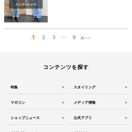
…
1
2
3
9
次へ >
投
稿
の
ペ
ー
コンテンツを探す
ジ
送
り
特集
スタイリング
マガジン
メディア情報
ショップニュース
公式アプリ