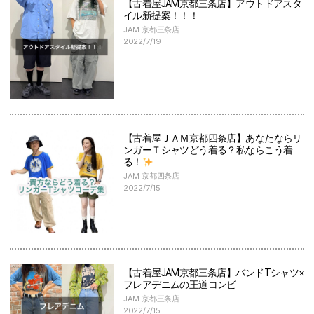
【古着屋JAM京都三条店】アウトドアスタ
イル新提案！！！
JAM 京都三条店
2022/7/19
【古着屋ＪＡＭ京都四条店】あなたならリ
ンガーＴシャツどう着る？私ならこう着
る！
JAM 京都四条店
2022/7/15
【古着屋JAM京都三条店】バンドTシャツ×
フレアデニムの王道コンビ
JAM 京都三条店
2022/7/15