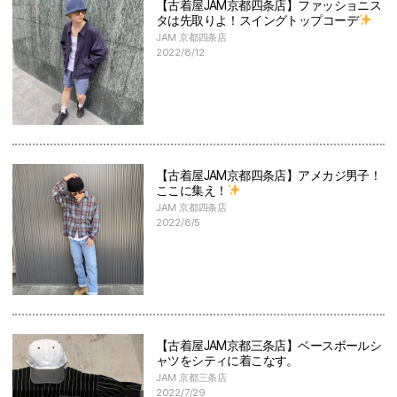
【古着屋JAM京都四条店】ファッショニス
タは先取りよ！スイングトップコーデ
JAM 京都四条店
2022/8/12
【古着屋JAM京都四条店】アメカジ男子！
ここに集え！
JAM 京都四条店
2022/8/5
【古着屋JAM京都三条店】ベースボールシ
ャツをシティに着こなす。
JAM 京都三条店
2022/7/29