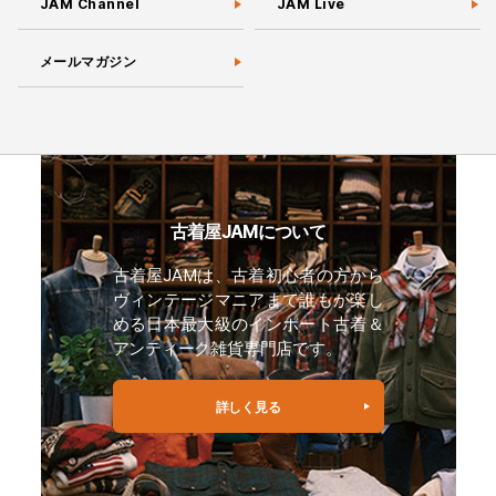
JAM Channel
JAM Live
メールマガジン
古着屋JAMについて
古着屋JAMは、古着初心者の方から
ヴィンテージマニアまで誰もが楽し
める日本最大級のインポート古着＆
アンティーク雑貨専門店です。
詳しく見る