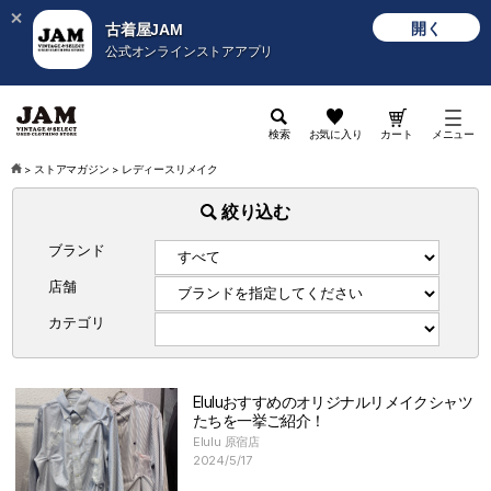
開く
古着屋JAM
公式オンラインストアアプリ
検索
お気に入り
カート
メニュー
>
ストアマガジン
>
レディースリメイク
絞り込む
ブランド
店舗
カテゴリ
Eluluおすすめのオリジナルリメイクシャツ
たちを一挙ご紹介！
Elulu 原宿店
2024/5/17