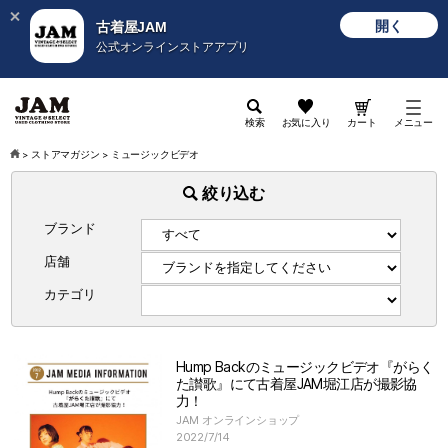
開く
古着屋JAM
公式オンラインストアアプリ
検索
お気に入り
カート
メニュー
>
ストアマガジン
>
ミュージックビデオ
絞り込む
ブランド
店舗
カテゴリ
Hump Backのミュージックビデオ『がらく
た讃歌』にて古着屋JAM堀江店が撮影協
力！
JAM オンラインショップ
2022/7/14