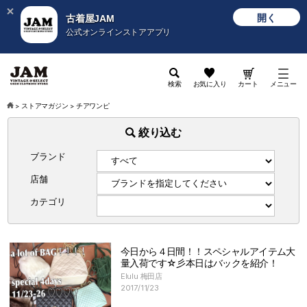
開く
古着屋JAM
公式オンラインストアアプリ
検索
お気に入り
カート
メニュー
>
ストアマガジン
>
チアワンピ
絞り込む
ブランド
店舗
カテゴリ
今日から４日間！！スペシャルアイテム大
量入荷です☆彡本日はバックを紹介！
Elulu 梅田店
2017/11/23