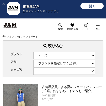
開く
古着屋JAM
公式オンラインストアアプリ
検索
お気に入り
カート
メニュー
>
ストアマガジン
>
ストリート
絞り込む
ブランド
店舗
カテゴリ
古着屋店員による夏のショートパンツコー
デ3選。おすすめアイテムもご紹介。
JAM 福岡店
2024/7/6