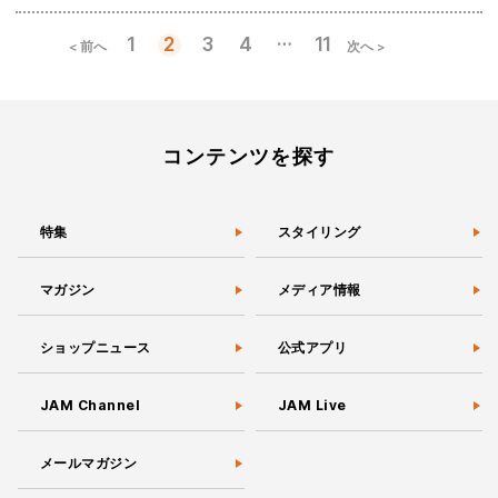
…
1
2
3
4
11
< 前へ
次へ >
投
稿
の
ペ
ー
コンテンツを探す
ジ
送
り
特集
スタイリング
マガジン
メディア情報
ショップニュース
公式アプリ
JAM Channel
JAM Live
メールマガジン