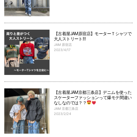
【古着屋JAM原宿店】モーターＴシャツで
大人ストリート!!!
JAM 原宿店
2023/4/17
【古着屋JAM京都三条店】デニムを使った
スケーターファッションって爆モテ間違い
なしなのでは？？
JAM 京都三条店
2023/2/24