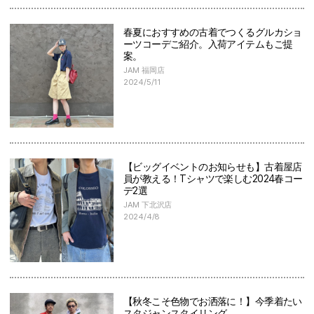
春夏におすすめの古着でつくるグルカショ
ーツコーデご紹介。入荷アイテムもご提
案。
JAM 福岡店
2024/5/11
【ビッグイベントのお知らせも】古着屋店
員が教える！Tシャツで楽しむ2024春コー
デ2選
JAM 下北沢店
2024/4/8
【秋冬こそ色物でお洒落に！】今季着たい
スタジャンスタイリング