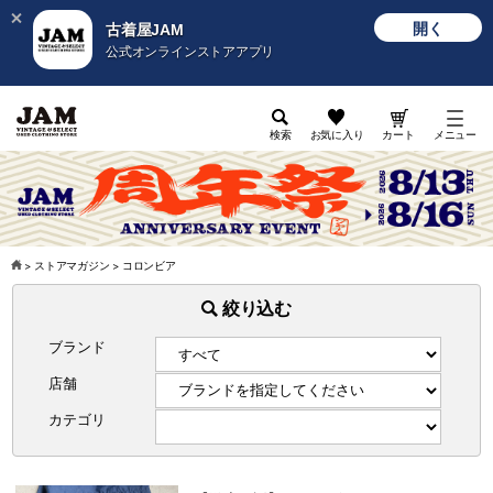
開く
古着屋JAM
公式オンラインストアアプリ
検索
お気に入り
カート
メニュー
>
ストアマガジン
>
コロンビア
絞り込む
ブランド
店舗
カテゴリ