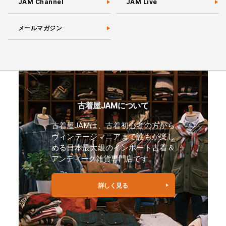
JAM Channel
JAM Live
メールマガジン
古着屋JAMについて
古着屋JAMは、古着初心者の方から
ヴィンテージマニアまで誰もが楽し
める日本最大級のインポート古着＆
アンティーク雑貨専門店です。
詳しく見る