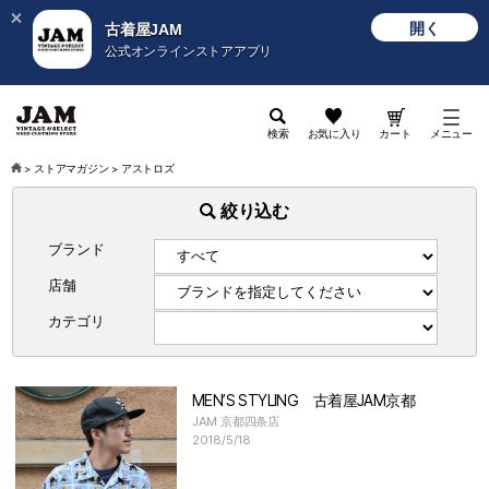
開く
古着屋JAM
公式オンラインストアアプリ
検索
お気に入り
カート
メニュー
>
ストアマガジン
>
アストロズ
絞り込む
ブランド
店舗
カテゴリ
MEN’S STYLING 古着屋JAM京都
JAM 京都四条店
2018/5/18