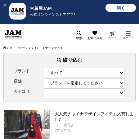
開く
古着屋JAM
公式オンラインストアアプリ
検索
お気に入り
カート
メニュー
>
ストアマガジン
>
♯チャイナジャケット
絞り込む
ブランド
店舗
カテゴリ
大人気チャイナデザインアイテム入荷しま
した！
Elulu 梅田店
2017/11/10