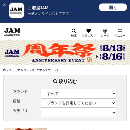
開く
古着屋JAM
公式オンラインストアアプリ
検索
お気に入り
カート
メニュー
>
ストアマガジン
>
♯アニマルスウェット
絞り込む
ブランド
店舗
カテゴリ