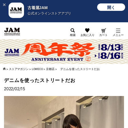
開く
古着屋JAM
公式オンラインストアアプリ
検索
お気に入り
カート
メニュー
>
ストアマガジン
>
LOWECO
>
京都店
>
デニムを使ったストリートだお
デニムを使ったストリートだお
2022/02/15