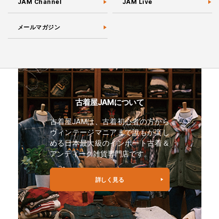
JAM Channel
JAM Live
メールマガジン
古着屋JAMについて
古着屋JAMは、古着初心者の方から
ヴィンテージマニアまで誰もが楽し
める日本最大級のインポート古着＆
アンティーク雑貨専門店です。
詳しく見る