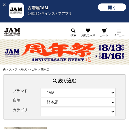
開く
古着屋JAM
公式オンラインストアアプリ
検索
お気に入り
カート
メニュー
>
ストアマガジン
>
JAM
>
熊本店
絞り込む
ブランド
店舗
カテゴリ