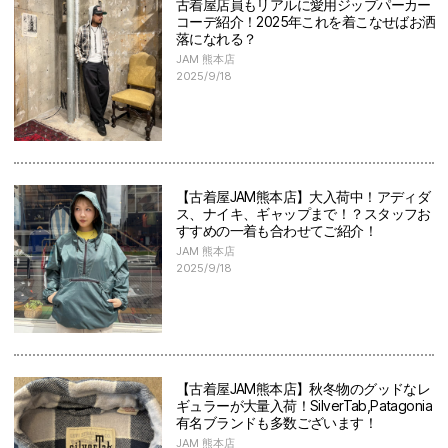
古着屋店員もリアルに愛用ジップパーカー
コーデ紹介！2025年これを着こなせばお洒
落になれる？
JAM 熊本店
2025/9/18
【古着屋JAM熊本店】大入荷中！アディダ
ス、ナイキ、ギャップまで！？スタッフお
すすめの一着も合わせてご紹介！
JAM 熊本店
2025/9/18
【古着屋JAM熊本店】秋冬物のグッドなレ
ギュラーが大量入荷！SilverTab,Patagonia
有名ブランドも多数ございます！
JAM 熊本店