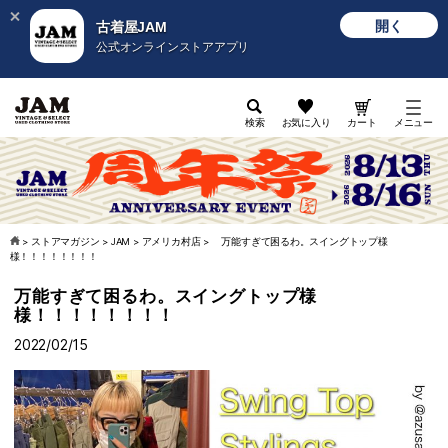
開く
古着屋JAM
公式オンラインストアアプリ
検索
お気に入り
カート
メニュー
>
ストアマガジン
>
JAM
>
アメリカ村店
>
万能すぎて困るわ。スイングトップ様
様！！！！！！！！
万能すぎて困るわ。スイングトップ様
様！！！！！！！！
2022/02/15