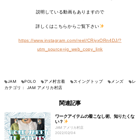
説明している動画もありますので
詳しくはこちらからご覧下さい
https://www.instagram.com/reel/CRiyxORn4DJ/?
utm_source=ig_web_copy_link
JAM
POLO
アメ村古着
スイングトップ
メンズ
レ
カテゴリ：
JAM
アメリカ村店
関連記事
ワークアイテムの着こなし術、知りたくな
い？
JAM アメリカ村店
2022/02/04