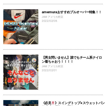
amemuraおすすめプルオーバー特集！！
JAM アメリカ村店
2022/02/08
【男女問いません】誰でもチーム系ナイロ
ン着ちゃおう！！！！
JAM アメリカ村店
2022/02/01
《必見
》スイングトップ×スウェットパン