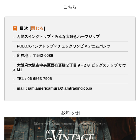
こちら
目次
[
閉じる
]
万能スイングトップ × みんな大好きハーフジップ
POLOスイングトップ × チェックワンピ × デニムパンツ
所在地： 〒542-0086
大阪府大阪市中央区西心斎橋２丁目９−２８ ビッグステップ サウ
ス M1
TEL：06-6563-7905
mail：jam.americamura＠jamtrading.co.jp
[お知らせ]