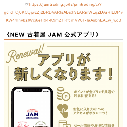
☞
https://jamtrading.jp/fs/jamtrading/c/?
gclid=Cj0KCQjwzZj2BRDVARIsABs3l9LARmWEqZDArRILDI4v
KW44InvbzfWcj6eH94-K9mZTRfcrhVV0T-IaAsbnEALw_wcB
《NEW 古着屋 JAM 公式アプリ》