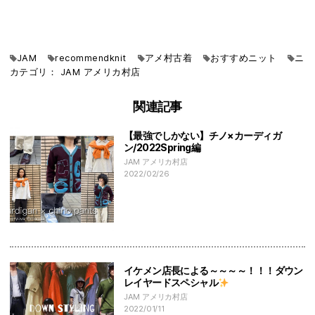
JAM
recommendknit
アメ村古着
おすすめニット
ニッ
カテゴリ：
JAM
アメリカ村店
関連記事
【最強でしかない】チノ×カーディガ
ン/2022Spring編
JAM アメリカ村店
2022/02/26
イケメン店長による～～～～！！！ダウン
レイヤードスペシャル
JAM アメリカ村店
2022/01/11