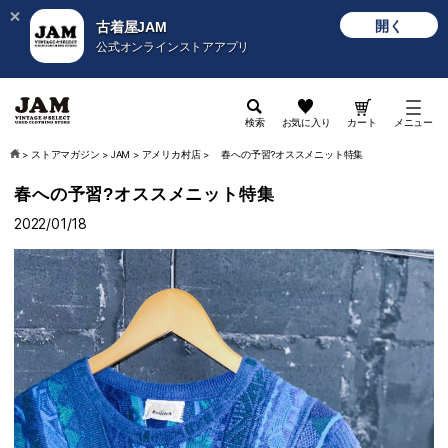
開く
古着屋JAM
公式オンラインストアアプリ
検索
お気に入り
カート
メニュー
>
ストアマガジン
>
JAM
>
アメリカ村店
>
春への予習?オススメニット特集
春への予習?オススメニット特集
2022/01/18