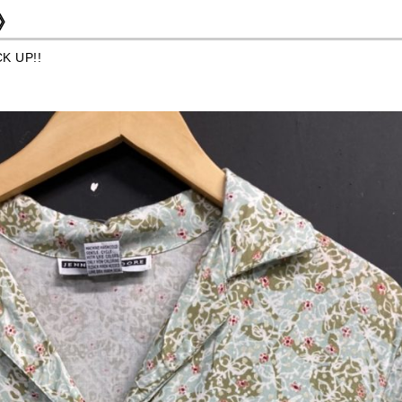
M》
UP!!