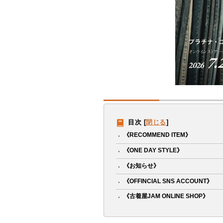
目次
[
閉じる
]
《RECOMMEND ITEM》
《ONE DAY STYLE》
《お知らせ》
《OFFINCIAL SNS ACCOUNT》
《古着屋JAM ONLINE SHOP》