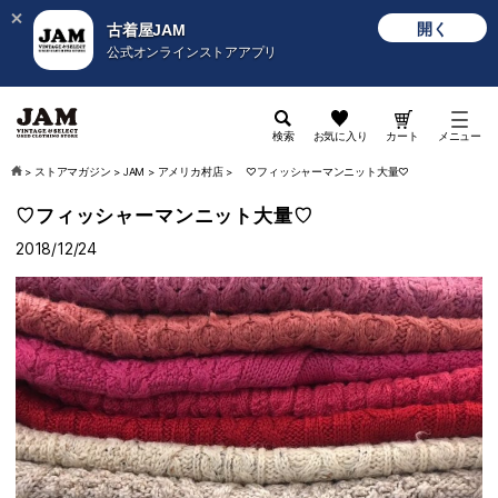
開く
古着屋JAM
公式オンラインストアアプリ
検索
お気に入り
カート
メニュー
>
ストアマガジン
>
JAM
>
アメリカ村店
>
♡フィッシャーマンニット大量♡
♡フィッシャーマンニット大量♡
2018/12/24