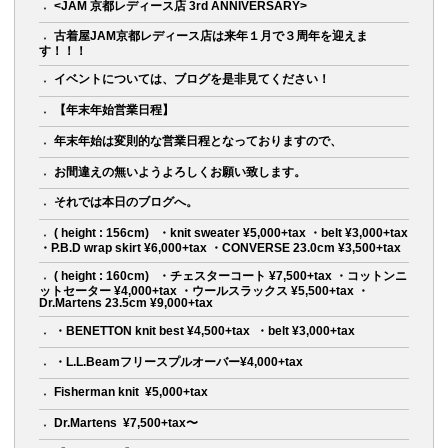
<JAM 京都レディース店 3rd ANNIVERSARY>
古着屋JAM京都レディース店は来年１月で３周年を迎えま
す！！！
イベントについては、ブログを是非見てください！
【年末年始営業日程】
年末年始は変則的な営業日程となっておりますので、
お間違えの無いようよろしくお願い致します。
それでは本日のブログへ。
( height : 156cm) ㅤㅤㅤㅤㅤㅤㅤㅤㅤㅤㅤㅤ ㅤㅤㅤㅤㅤㅤㅤㅤㅤㅤㅤㅤㅤ ・knit sweater ¥5,000+tax ・belt ¥3,000+tax
・P.B.D wrap skirt ¥6,000+tax ・CONVERSE 23.0cm ¥3,500+tax
( height : 160cm) ㅤㅤㅤㅤㅤㅤㅤㅤㅤㅤㅤㅤ ㅤㅤㅤㅤㅤㅤㅤㅤㅤㅤㅤㅤㅤ ・チェスターコート ¥7,500+tax ・コットンニ
ットセーター ¥4,000+tax ・ウールスラックス ¥5,500+tax ・
Dr.Martens 23.5cm ¥9,000+tax
・BENETTON knit best ¥4,500+tax ㅤㅤㅤㅤㅤㅤㅤㅤㅤㅤㅤㅤㅤ ・belt ¥3,000+tax
・L.L.Beamフリースプルオーバーㅤ¥4,000+tax
Fisherman knit ㅤㅤㅤㅤㅤㅤㅤㅤㅤㅤㅤㅤ ¥5,000+tax
Dr.Martens ㅤㅤㅤㅤㅤㅤㅤㅤㅤㅤㅤㅤ ¥7,500+tax〜