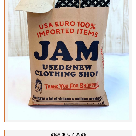
◎福服ふくろ◎