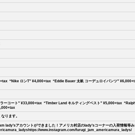
ㅤ
 ㅤㅤㅤㅤㅤㅤㅤㅤㅤㅤㅤㅤㅤ “Nike ロンT” ¥4,000+tax ㅤㅤㅤㅤㅤㅤㅤㅤㅤㅤㅤㅤㅤ “Eddie Bauer 太畝 コーデュロイパンツ” ¥6,000+tax
s ステンカラーコート” ¥33,000+tax ㅤㅤㅤㅤㅤㅤㅤㅤㅤㅤㅤㅤㅤ “Timber Land キルティングベスト” ¥5,000+tax ㅤㅤㅤㅤㅤㅤ
¥5,000+tax
くなります。
Instagram lady’sアカウントができました！アメリカ村店のlady’sコーナーの入荷
mura_ladyshttps://www.instagram.com/furugi_jam_americamura_ladys/