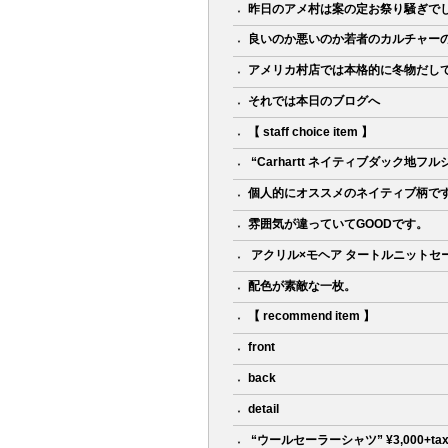
昨日のアメ村は案の定お祭り騒ぎで
良いのか悪いのか若者のカルチャー
アメリカ村店では本格的に冬物だし
それでは本日のブログへ
【 staff choice item 】
ㅤㅤㅤㅤㅤㅤㅤㅤㅤㅤㅤㅤㅤㅤㅤ “Carhartt ネイティブダック地
個人的にオススメのネイティブ柄で
雰囲気が違っていてGOODです。
ㅤㅤㅤㅤㅤㅤㅤㅤㅤㅤㅤㅤㅤㅤㅤ アクリル×モヘア タートルニットセーター ¥5
配色が素敵な一枚。
【 recommend item 】
front
back
detail
ㅤㅤㅤㅤㅤㅤㅤㅤㅤㅤㅤㅤㅤㅤㅤ “ウールセーラーシャツ” ¥3,000+tax~ ㅤㅤㅤㅤ