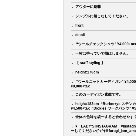
アウターに是非
シンプルに着こなしてください。
front
detail
ㅤㅤㅤㅤㅤㅤㅤㅤㅤㅤㅤㅤㅤㅤㅤ “ウールチェックシャツ” ¥4,000+tax ㅤㅤ
一枚は持っていて損はしません。
【 staff styling 】
height:178cm
ㅤㅤㅤㅤㅤㅤㅤㅤㅤㅤㅤㅤㅤ “ウールニットカーディガン” ¥4,000+tax
¥9,000+tax ㅤㅤㅤㅤㅤㅤㅤㅤㅤㅤㅤㅤㅤ
このカーディガン素敵です。
height:183cm ㅤㅤㅤㅤㅤㅤㅤㅤㅤㅤㅤㅤㅤ “Burberry
¥4,500+tax ㅤㅤㅤㅤㅤㅤㅤㅤㅤㅤㅤㅤㅤ “Dickies ワークパンツ” 
全体の色味を統一すると合わせやす
♥ LADY’S INSTAGRAM ♥
ーしてください(^○^)＠furugi_jam_america