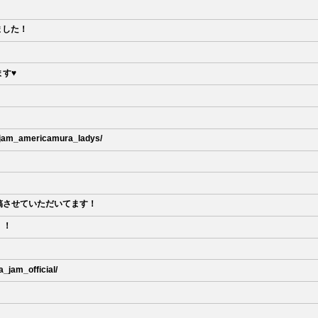
きました！
す♥
i_jam_americamura_ladys/
！
稿させていただいてます！
！！
_jam_official/