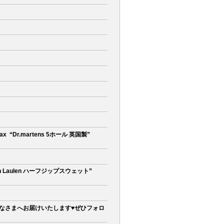
 ㅤㅤㅤㅤㅤㅤㅤㅤㅤㅤㅤㅤㅤ “Dr.martens 5ホール 英国製”
ㅤㅤㅤㅤㅤㅤㅤ “Ralph Laulen ハーフジップスウェット”
情報等みなさまへお届けいたします♥ぜひフォロ