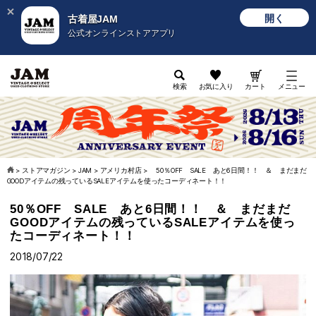
開く
古着屋JAM
公式オンラインストアアプリ
検索
お気に入り
カート
メニュー
>
ストアマガジン
>
JAM
>
アメリカ村店
>
50％OFF SALE あと6日間！！ ＆ まだまだ
GOODアイテムの残っているSALEアイテムを使ったコーディネート！！
50％OFF SALE あと6日間！！ ＆ まだまだ
GOODアイテムの残っているSALEアイテムを使っ
たコーディネート！！
2018/07/22