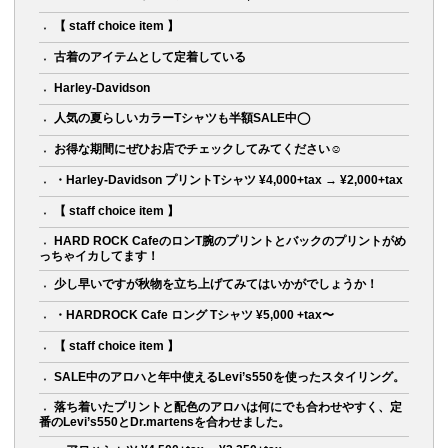
【 staff choice item 】
古着のアイテムとして定着している
Harley-Davidson
人気の夏らしいカラーTシャツも半額SALE中◯
お得な期間にぜひお店でチェックしてみてください☺︎
・Harley-Davidson プリントTシャツ ¥4,000+tax → ¥2,000+tax
【 staff choice item 】
HARD ROCK CafeのロンT腕のプリントとバックのプリントがめ
っちゃイカしてます！
少し早いですが秋物を立ち上げてみてはいかがでしょうか！
・HARDROCK Cafe ロング Tシャツ ¥5,000 +tax〜
【 staff choice item 】
SALE中のアロハと年中使えるLevi’s550を使ったスタイリング。
落ち着いたプリントと配色のアロハは何にでも合わせやすく、定
番のLevi’s550とDr.martensを合わせました。