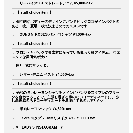
・リーバイス501 ストレートデニム ¥5,000+tax
【 staff choice item 】
個性的なボディーのデザインにバンドビッグロゴがインパクトの
ある一枚。 夏場一枚で決まるのでおススメです！
・GUNS N’ ROSES バンドTシャツ ¥4,000+tax
【 staff choice item 】
フロントとバックで異素材になっている変わり種アイテム。 ウエ
スタンな雰囲気が渋い。
白T一枚にサラッと。
・レザー×デニム ベスト ¥4,000+tax
【 staff choice item 】
光沢の強いレーヨンシャツをメインにパンツをスタプレのブラッ
クを合わせることで、主張し過ぎる事のないコーディネートに。 少
し高級感のあるコーディネートを夏場にするのもアリかと。
・半袖レーヨンシャツ ¥4,500+tax
・Levi’s スタプレ JAMリメイク w32 ¥5,000+tax
♥ LADY’S INSTAGRAM ♥