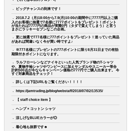
ビッグチャンスの到来です！
2018.7.2（月)18:00から7.9(月)10:00の期間中に7777円以上ご購
入のお客様に抽選で7名様に7777ポイントをプレゼント！ポイント
が当たれば7777円の商品が実際0円（タダで貰えてしまう）と言う
まさにラッキーセブンなこの企画。
更に抽選で777名様に777ポイントをプレゼント！迷っていた商品
があれば間違いなく今が買い時ですよ♪
※777名様にプレゼントの777ポイントに限り8月31日までの有効
期限付きポイントになります。
ラルフローレンなどナイキといった人気ブランド物のT-シャツ
や、夏物半袖シャツやワンピースに加えサンダルやスニーカー等合
計約500点が今ならキャンペーン価格の777円でご購入出来ます。 今
すぐ対象商品をチェック！
詳しくは下記URLをご覧ください！！！！
https://jamtrading.jp/blog/webstaff/2018/07/02/13535/
【 staff choice item 】
ヘンプ × コットン シャツ
涼しげなBLUEカラーが◎
着心地も抜群です☻