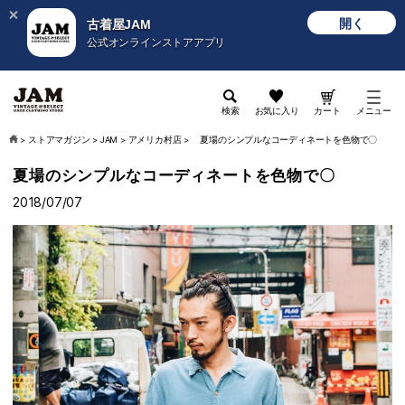
開く
古着屋JAM
公式オンラインストアアプリ
検索
お気に入り
カート
メニュー
>
ストアマガジン
>
JAM
>
アメリカ村店
>
夏場のシンプルなコーディネートを色物で〇
夏場のシンプルなコーディネートを色物で〇
2018/07/07