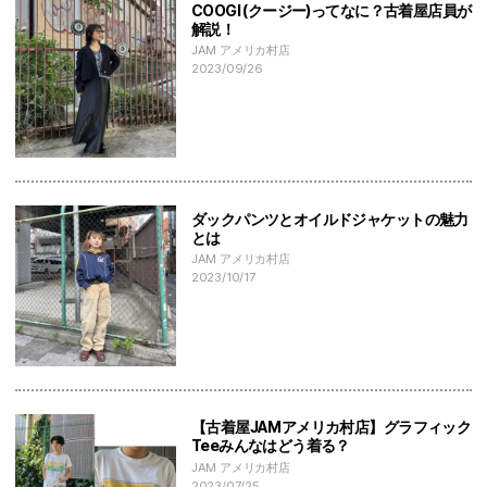
COOGI (クージー)ってなに？古着屋店員が
解説！
JAM アメリカ村店
2023/09/26
ダックパンツとオイルドジャケットの魅力
とは
JAM アメリカ村店
2023/10/17
【古着屋JAMアメリカ村店】グラフィック
Teeみんなはどう着る？
JAM アメリカ村店
2023/07/25