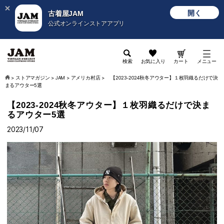
開く
古着屋JAM
公式オンラインストアアプリ
検索
お気に入り
カート
メニュー
>
ストアマガジン
>
JAM
>
アメリカ村店
>
【2023-2024秋冬アウター】１枚羽織るだけで決
まるアウター5選
【2023-2024秋冬アウター】１枚羽織るだけで決ま
るアウター5選
2023/11/07