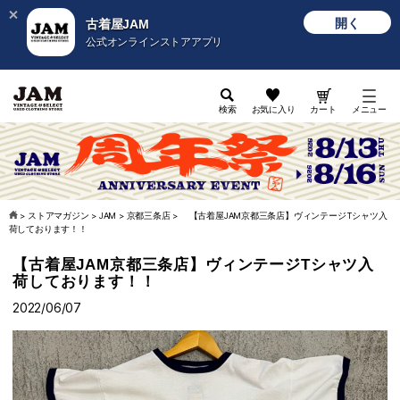
開く
古着屋JAM
公式オンラインストアアプリ
検索
お気に入り
カート
メニュー
>
ストアマガジン
>
JAM
>
京都三条店
>
【古着屋JAM京都三条店】ヴィンテージTシャツ入
荷しております！！
【古着屋JAM京都三条店】ヴィンテージTシャツ入
荷しております！！
2022/06/07