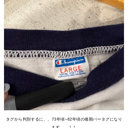
タグから判別するに、、73年頃~82年頃の後期バータグになり
ます、、！！