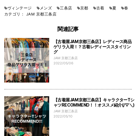
ヴィンテージ
メンズ
三条店
京都
古着
夏
春
カテゴリ：
JAM
京都三条店
関連記事
【古着屋JAM京都三条店】レディース商品
ゲリラ入荷！？古着レディーススタイリン
グ
JAM 京都三条店
2022/05/06
【古着屋JAM京都三条店】キャラクターTシ
ャツRECOMMEND！！オススメ紹介(/▽＼)
JAM 京都三条店
2022/05/10