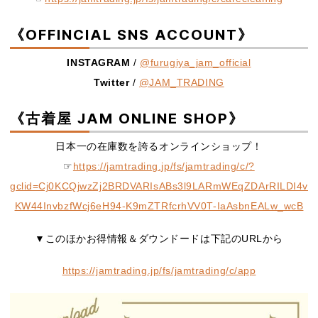
《OFFINCIAL SNS ACCOUNT》
INSTAGRAM
/
@furugiya_jam_official
Twitter
/
@JAM_TRADING
《古着屋 JAM ONLINE SHOP》
日本一の在庫数を誇るオンラインショップ！
☞
https://jamtrading.jp/fs/jamtrading/c/?
gclid=Cj0KCQjwzZj2BRDVARIsABs3l9LARmWEqZDArRILDI4v
KW44InvbzfWcj6eH94-K9mZTRfcrhVV0T-IaAsbnEALw_wcB
▼このほかお得情報＆ダウンドードは下記のURLから
https://jamtrading.jp/fs/jamtrading/c/app