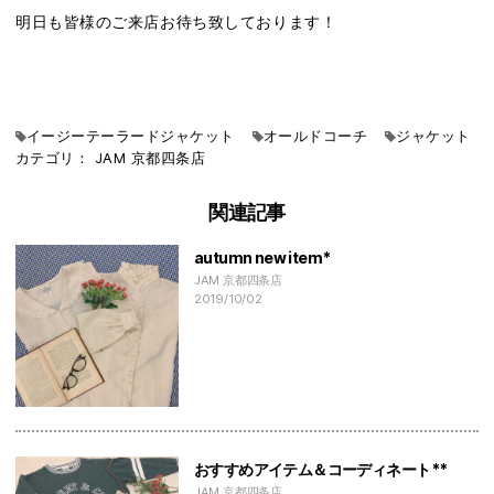
明日も皆様のご来店お待ち致しております！
イージーテーラードジャケット
オールドコーチ
ジャケット
カテゴリ：
JAM
京都四条店
関連記事
autumn new item*
JAM 京都四条店
2019/10/02
おすすめアイテム＆コーディネート**
JAM 京都四条店