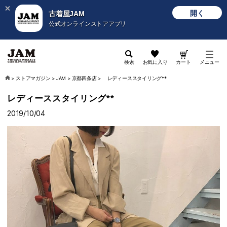
開く
古着屋JAM
公式オンラインストアアプリ
検索
お気に入り
カート
メニュー
>
ストアマガジン
>
JAM
>
京都四条店
>
レディーススタイリング**
レディーススタイリング**
2019/10/04