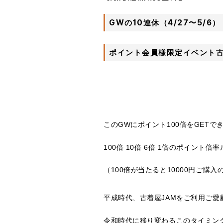
GWの10連休（4/27〜5/6）
ポイント会員様限定イベント古
このGWにポイント100倍をGETで
100倍 10倍 6倍 1倍のポイント
（100倍が当たると10000円ご購
ㅤㅤㅤㅤㅤㅤㅤㅤㅤㅤㅤㅤㅤ
平成時代、古着屋JAMをご利用ご
令和時代に移り変わるこのタイミン