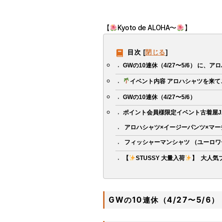
【
Kyoto de ALOHA〜
】
目次
[
閉じる
]
GWの10連休（4/27〜5/6） に
イベント内容 アロハシャツを来てご
GWの10連休（4/27〜5/6）
ポイント会員様限定イベント古着屋J
ㅤㅤㅤㅤㅤㅤㅤㅤㅤㅤㅤㅤㅤ アロハシャツ×イージーパンツ×
ㅤㅤㅤㅤㅤㅤㅤㅤㅤㅤㅤㅤㅤ フィッシャーマンシャツ （ユ
【
STUSSY 大量入荷
】 ㅤㅤㅤㅤㅤㅤㅤ
GWの10連休（4/27〜5/