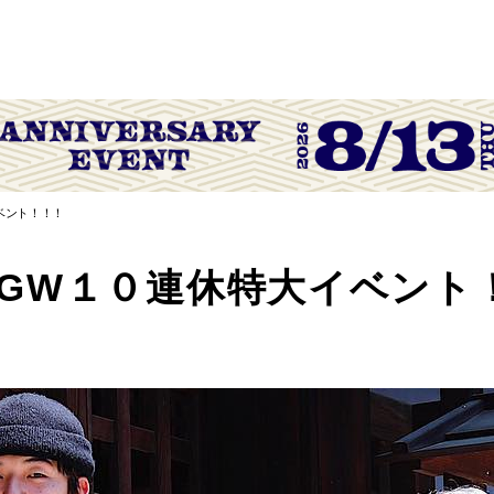
イベント！！！
HA～ GW１０連休特大イベン