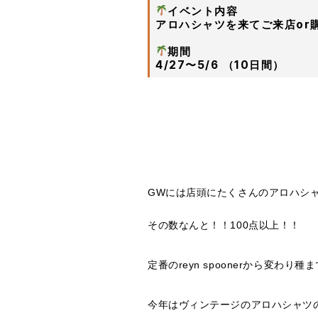
イベント内容
アロハシャツを来てご来店or購
ㅤㅤㅤㅤㅤㅤㅤㅤㅤㅤㅤㅤㅤ
期間
4/27〜5/6 （10日間）
GWには店頭にたくさんのアロハシ
その数なんと！！100点以上！！
ㅤㅤㅤㅤㅤㅤㅤㅤㅤㅤㅤㅤㅤ
定番のreyn spoonerから変わ
ㅤㅤㅤㅤㅤㅤㅤㅤㅤㅤㅤㅤㅤ
今年はヴィンテージのアロハシャツ