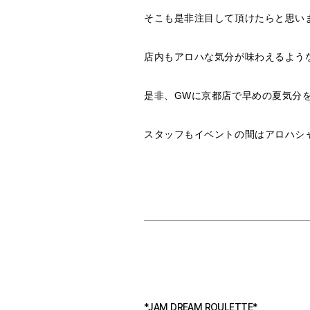
そこも是非注目して頂けたらと思い
ㅤㅤㅤㅤㅤㅤㅤㅤㅤㅤㅤㅤㅤ
店内もアロハな気分が味わえるよう
ㅤㅤㅤㅤㅤㅤㅤㅤㅤㅤㅤㅤㅤ
是非、GWに京都店で早めの夏気分
ㅤㅤㅤㅤㅤㅤㅤㅤㅤㅤㅤㅤㅤ
スタッフもイベントの間はアロハシ
*JAM DREAM ROULETTE*