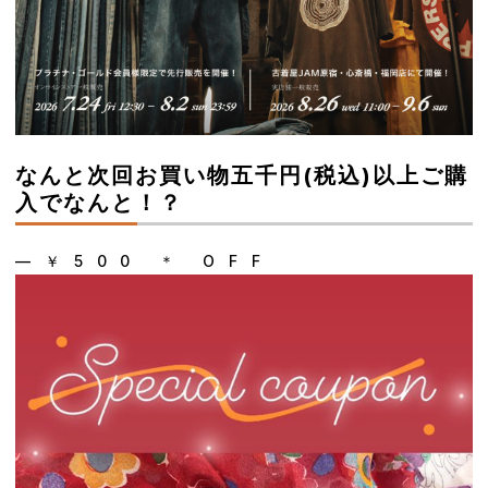
なんと次回お買い物五千円(税込)以上ご購
入でなんと！？
― ￥ 5 0 0 ＊ O F F