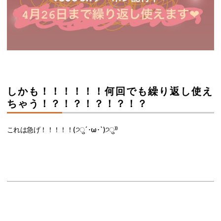
しかも！！！！！！何回でも繰り返し使え
ちゃう！？！？！？！？！？
これは急げ！！！！！(੭ु´･ω･`)੭ु⁾⁾