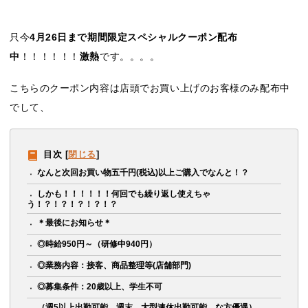
只今
4月26日まで期間限定スペシャルクーポン配布
中
！！！！！！
激熱
です。。。。
こちらのクーポン内容は店頭でお買い上げのお客様のみ配布中
でして、
目次
[
閉じる
]
なんと次回お買い物五千円(税込)以上ご購入でなんと！？
しかも！！！！！！何回でも繰り返し使えちゃ
う！？！？！？！？！？
＊最後にお知らせ＊
◎時給950円～（研修中940円）
◎業務内容：接客、商品整理等(店舗部門)
◎募集条件：20歳以上、学生不可
（週5以上出勤可能、週末、大型連休出勤可能、な方優遇）