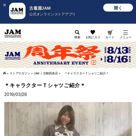
開く
古着屋JAM
公式オンラインストアアプリ
検索
お気に入り
カート
メニュー
>
ストアマガジン
>
JAM
>
京都四条店
>
＊キャラクターＴシャツご紹介＊
＊キャラクターＴシャツご紹介＊
2019/03/26