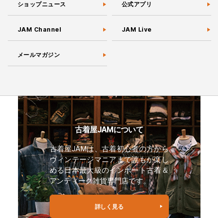
ショップニュース
公式アプリ
JAM Channel
JAM Live
メールマガジン
古着屋JAMについて
古着屋JAMは、古着初心者の方から
ヴィンテージマニアまで誰もが楽し
める日本最大級のインポート古着＆
アンティーク雑貨専門店です。
詳しく見る