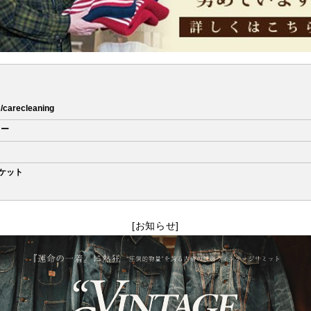
/c/carecleaning
ター
ャケット
[お知らせ]