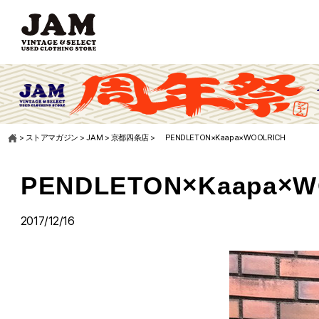
>
ストアマガジン
>
JAM
>
京都四条店
>
PENDLETON×Kaapa×WOOLRICH
PENDLETON×Kaapa×W
2017/12/16