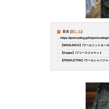
目次
[
閉じる
]
https://jamtrading.jp/fs/jamtrading
【WOOLRICH】/ウールニットセー
【Kappa】/フリースジャケット
【PENDLETON】/ウールシャツジ