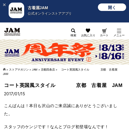
開く
古着屋JAM
公式オンラインストアアプリ
検索
お気に入り
カート
メニュー
>
ストアマガジン
>
JAM
>
京都四条店
>
コート英国風スタイル 京都 古着屋
JAM
コート英国風スタイル 京都 古着屋 JAM
2017/01/15
こんばんは！本日も沢山のご来店誠にありがとうございまし
た。
スタッフのケンジです！なんとブログ初登場なんです！