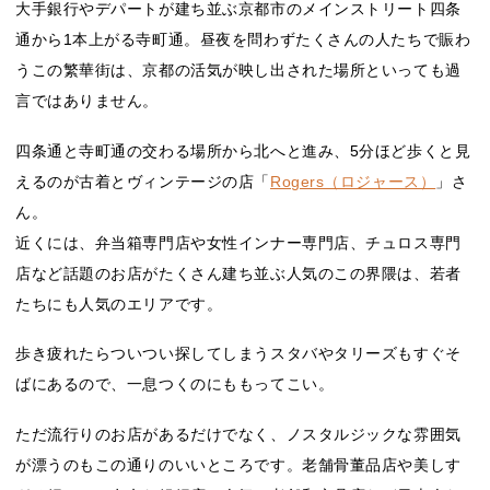
大手銀行やデパートが建ち並ぶ京都市のメインストリート四条
通から1本上がる寺町通。昼夜を問わずたくさんの人たちで賑わ
うこの繁華街は、京都の活気が映し出された場所といっても過
言ではありません。
四条通と寺町通の交わる場所から北へと進み、5分ほど歩くと見
えるのが古着とヴィンテージの店「
Rogers（ロジャース）
」さ
ん。
近くには、弁当箱専門店や女性インナー専門店、チュロス専門
店など話題のお店がたくさん建ち並ぶ人気のこの界隈は、若者
たちにも人気のエリアです。
歩き疲れたらついつい探してしまうスタバやタリーズもすぐそ
ばにあるので、一息つくのにももってこい。
ただ流行りのお店があるだけでなく、ノスタルジックな雰囲気
が漂うのもこの通りのいいところです。老舗骨董品店や美しす