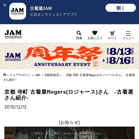
開く
古着屋JAM
公式オンラインストアアプリ
検索
お気に入り
カート
メニュー
>
ストアマガジン
>
JAM
>
京都四条店
>
京都 寺町 古着屋Rogers(ロジャース)さん -古着屋
さん紹介-
京都 寺町 古着屋Rogers(ロジャース)さん -古着屋
さん紹介-
2015/12/13
[お知らせ]