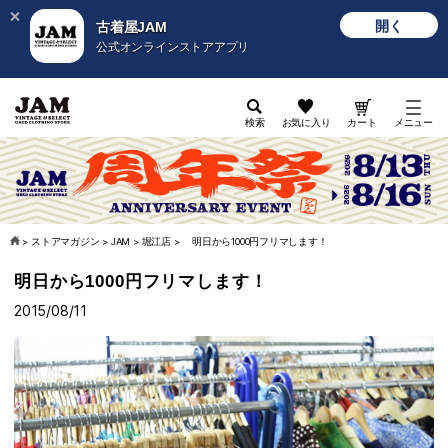
開く
古着屋JAM
公式オンラインストアアプリ
検索
お気に入り
カート
メニュー
>
ストアマガジン
>
JAM
>
堀江店
>
明日から1000円フリマします！
明日から1000円フリマします！
2015/08/11