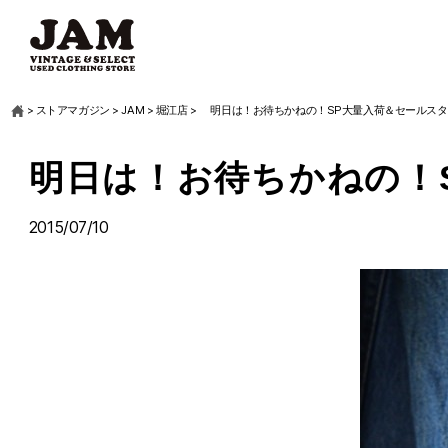
>
ストアマガジン
>
JAM
>
堀江店
>
明日は！お待ちかねの！SP大量入荷＆セールス
明日は！お待ちかねの！
2015/07/10