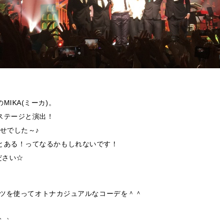
IKA(ミーカ)。
ステージと演出！
幸せでした～♪
とある！ってなるかもしれないです！
ださい☆
パンツを使ってオトナカジュアルなコーデを＾＾
、、、