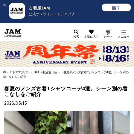
開く
古着屋JAM
公式オンラインストアアプリ
検索
お気に入り
カート
メニュー
>
ストアマガジン
>
JAM
>
明治通り店
>
春夏のメンズ古着Tシャツコーデ4選。シーン別の
着こなしをご紹介
春夏のメンズ古着Tシャツコーデ4選。シーン別の着
こなしをご紹介
2026/05/15