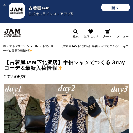
開く
古着屋JAM
公式オンラインストアアプリ
検索
お気に入り
カート
メニュー
>
ストアマガジン
>
JAM
>
下北沢店
>
【古着屋JAM下北沢店】半袖シャツでつくる３dayコ
ーデ＆最新入荷情報
【古着屋JAM下北沢店】半袖シャツでつくる３day
コーデ＆最新入荷情報
2023/05/29