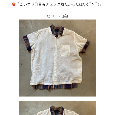
『こいつ３日目もチェック着たかったぽい(⌒∇⌒)』
なコーデ(笑)