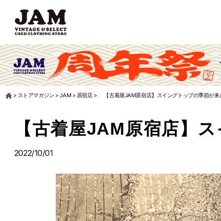
>
ストアマガジン
>
JAM
>
原宿店
>
【古着屋JAM原宿店】スイングトップの季節が来
【古着屋JAM原宿店】
2022/10/01