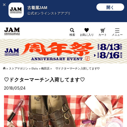
開く
古着屋JAM
公式オンラインストアアプリ
検索
お気に入り
カート
メニュー
>
ストアマガジン
>
Elulu
>
梅田店
>
♡ドクターマーチン入荷してます♡
♡ドクターマーチン入荷してます♡
2018/05/24