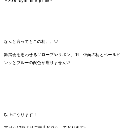
＊80’s rayon one-piece＊
なんと言ってもこの柄、、♡
舞踏会を思わせるグローブやリボン、羽、仮面の柄とペールピ
ンクとブルーの配色が堪りません♡
以上になります！
本日も12時よりご来店お待ちしております♪