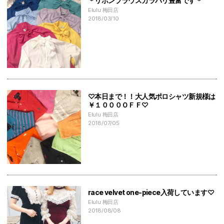
＊リボンブラウスカラバリ豊富です＊
Elulu 梅田店
2018/03/10
♡本日まで！！大人気ポロシャツ新規様は
￥１０００ＯＦＦ♡
Elulu 梅田店
2018/07/05
race velvet one-piece入荷しています♡
Elulu 梅田店
2018/08/08