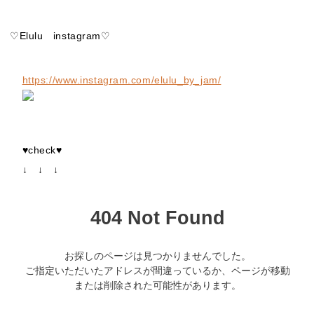
♡Elulu instagram♡
https://www.instagram.com/elulu_by_jam/
♥check♥
↓ ↓ ↓