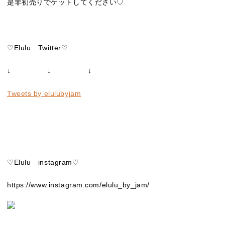
是非初売りでゲットしてください♡
♡Elulu Twitter♡
↓ ↓ ↓
Tweets by elulubyjam
♡Elulu instagram♡
https://www.instagram.com/elulu_by_jam/