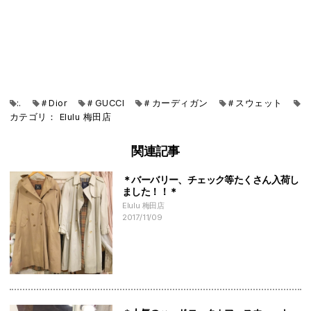
:.
＃Dior
＃GUCCI
＃カーディガン
＃スウェット
＃
カテゴリ：
Elulu
梅田店
関連記事
＊バーバリー、チェック等たくさん入荷し
ました！！＊
Elulu 梅田店
2017/11/09