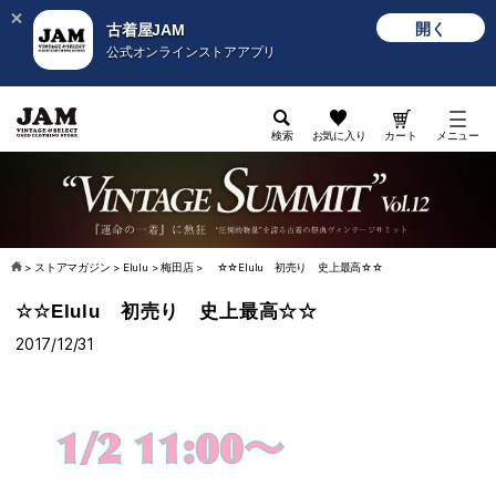
開く
古着屋JAM
公式オンラインストアアプリ
検索
お気に入り
カート
メニュー
>
ストアマガジン
>
Elulu
>
梅田店
>
☆☆Elulu 初売り 史上最高☆☆
☆☆Elulu 初売り 史上最高☆☆
2017/12/31