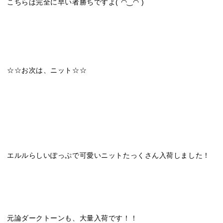
こちらは完全に早い者勝ちですよ( ◠‿◠ )
☆☆お次は、ニット☆☆
エルルらしいぽっぷで可愛いニットたっくさん入荷しました！
元論ダークトーンも、大量入荷です！！