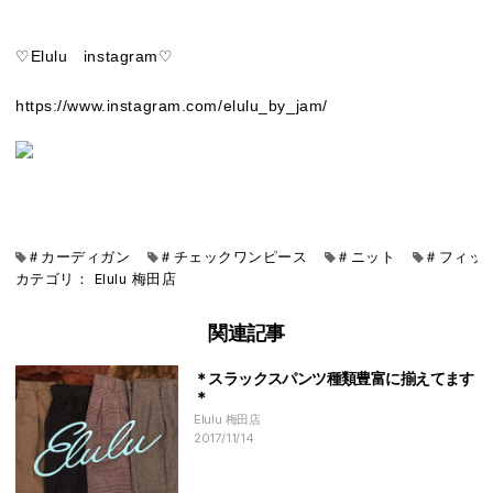
♡Elulu instagram♡
https://www.instagram.com/elulu_by_jam/
＃カーディガン
＃チェックワンピース
＃ニット
＃フィッ
カテゴリ：
Elulu
梅田店
関連記事
＊スラックスパンツ種類豊富に揃えてます
＊
Elulu 梅田店
2017/11/14