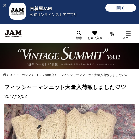
開く
古着屋JAM
公式オンラインストアアプリ
検索
お気に入り
カート
メニュー
>
ストアマガジン
>
Elulu
>
梅田店
>
フィッシャーマンニット大量入荷致しました♡♡
フィッシャーマンニット大量入荷致しました♡♡
2017/12/02