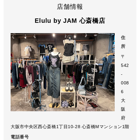
店舗情報
Elulu by JAM 心斎橋店
住
所
〒
542
-
008
6
⼤
阪
府
⼤阪市中央区⻄⼼斎橋1丁⽬10-28 心斎橋Mマンション1階
電話番号