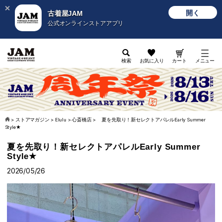
開く
古着屋JAM
公式オンラインストアアプリ
検索
お気に入り
カート
メニュー
>
ストアマガジン
>
Elulu
>
心斎橋店
>
夏を先取り！新セレクトアパレルEarly Summer
Style★
夏を先取り！新セレクトアパレルEarly Summer
Style★
2026/05/26