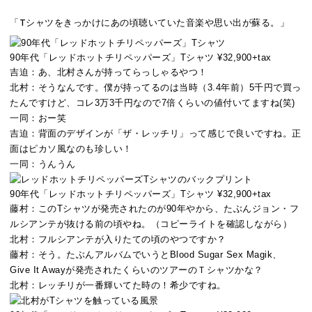
「Tシャツをきっかけにあの頃聴いていた音楽や思い出が蘇る。」
90年代「レッドホットチリペッパーズ」Tシャツ ¥32,900+tax
吉迫：
あ、北村さんが持ってらっしゃるやつ！
北村：
そうなんです。僕が持ってるのは当時（3.4年前）5千円で買っ
たんですけど、コレ3万3千円なので7倍くらいの値付いてますね(笑)
一同：
おー笑
吉迫：
背面のデザインが「ザ・レッチリ」って感じで良いですね。正
面はピカソ風なのも珍しい！
一同：
うんうん
90年代「レッドホットチリペッパーズ」Tシャツ ¥32,900+tax
藤村：
このTシャツが発売されたのが90年やから、たぶんジョン・フ
ルシアンテが抜ける前の頃やね。（コピーライトを確認しながら）
北村：
フルシアンテが入りたての頃のやつですか？
藤村：
そう。たぶんアルバムでいうとBlood Sugar Sex Magik、
Give It Awayが発売されたくらいのツアーのＴシャツかな？
北村：
レッチリが一番輝いてた時の！希少ですね。