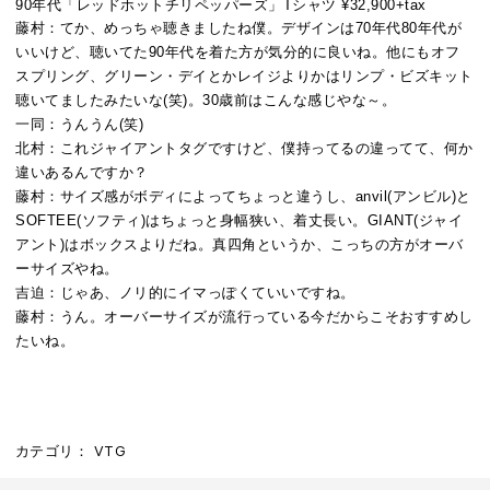
90年代「レッドホットチリペッパーズ」Tシャツ ¥32,900+tax
藤村：
てか、めっちゃ聴きましたね僕。デザインは70年代80年代が
いいけど、聴いてた90年代を着た方が気分的に良いね。他にもオフ
スプリング、グリーン・デイとかレイジよりかはリンプ・ビズキット
聴いてましたみたいな(笑)。30歳前はこんな感じやな～。
一同：
うんうん(笑)
北村：
これジャイアントタグですけど、僕持ってるの違ってて、何か
違いあるんですか？
藤村：
サイズ感がボディによってちょっと違うし、anvil(アンビル)と
SOFTEE(ソフティ)はちょっと身幅狭い、着丈長い。GIANT​(ジャイ
アント)はボックスよりだね。真四角というか、こっちの方がオーバ
ーサイズやね。
吉迫：
じゃあ、ノリ的にイマっぽくていいですね。
藤村：
うん。オーバーサイズが流行っている今だからこそおすすめし
たいね。
カテゴリ：
VTG