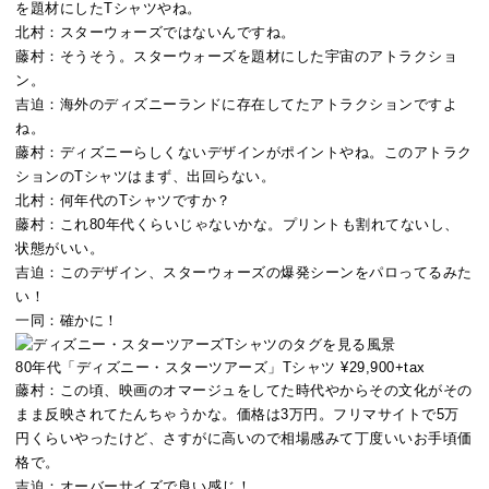
を題材にしたTシャツやね。
北村：
スターウォーズではないんですね。
藤村：
そうそう。スターウォーズを題材にした宇宙のアトラクショ
ン。
吉迫：
海外のディズニーランドに存在してたアトラクションですよ
ね。
藤村：
ディズニーらしくないデザインがポイントやね。このアトラク
ションのTシャツはまず、出回らない。
北村：
何年代のTシャツですか？
藤村：
これ80年代くらいじゃないかな。プリントも割れてないし、
状態がいい。
吉迫：
このデザイン、スターウォーズの爆発シーンをパロってるみた
い！
一同：
確かに！
80年代「ディズニー・スターツアーズ」Tシャツ ¥29,900+tax
藤村：
この頃、映画のオマージュをしてた時代やからその文化がその
まま反映されてたんちゃうかな。価格は3万円。フリマサイトで5万
円くらいやったけど、さすがに高いので相場感みて丁度いいお手頃価
格で。
吉迫：
オーバーサイズで良い感じ！