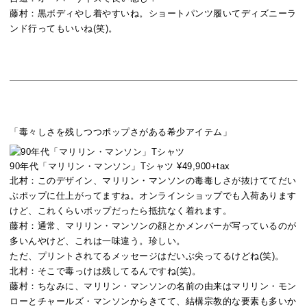
藤村：
黒ボディやし着やすいね。ショートパンツ履いてディズニーラ
ンド行ってもいいね(笑)。
「毒々しさを残しつつポップさがある希少アイテム」
90年代「マリリン・マンソン」Tシャツ ¥49,900+tax
北村：
このデザイン、マリリン・マンソンの毒毒しさが抜けててだい
ぶポップに仕上がってますね。オンラインショップでも入荷あります
けど、これくらいポップだったら抵抗なく着れます。
藤村：
通常、マリリン・マンソンの顔とかメンバーが写っているのが
多いんやけど、これは一味違う。珍しい。
ただ、プリントされてるメッセージはだいぶ尖ってるけどね(笑)。
北村：
そこで毒っけは残してるんですね(笑)。
藤村：
ちなみに、マリリン・マンソンの名前の由来はマリリン・モン
ローとチャールズ・マンソンからきてて、結構宗教的な要素も多いか