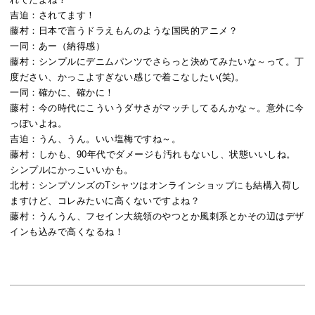
吉迫：
されてます！
藤村：
日本で言うドラえもんのような国民的アニメ？
一同：
あー（納得感）
藤村：
シンプルにデニムパンツでさらっと決めてみたいな～って。丁
度ださい、かっこよすぎない感じで着こなしたい(笑)。
一同：
確かに、確かに！
藤村：
今の時代にこういうダサさがマッチしてるんかな～。意外に今
っぽいよね。
吉迫：
うん、うん。いい塩梅ですね～。
藤村：
しかも、90年代でダメージも汚れもないし、状態いいしね。
シンプルにかっこいいかも。
北村：
シンプソンズのTシャツはオンラインショップにも結構入荷し
ますけど、コレみたいに高くないですよね？
藤村：
うんうん、フセイン大統領のやつとか風刺系とかその辺はデザ
インも込みで高くなるね！