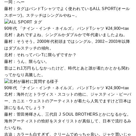
一同：
へー
藤村：
タグはバンドTシャツでよく使われているALL SPORT(オール
スポーツ)。ステッチはシングルやね～。
90年代 「ナイン・インチ・ネイルズ」 バンドTシャツ ¥24,900+tax
北村：
あれですよね、シングルかダブルかで年代違いましたよね。
藤村：
そうそう。2000年代初頭まではシングル、2002～2003年以降
はダブルステッチの傾向。
北村：
それってバンTに限らずですか？
藤村：
うん、限らない。
昔はこれ1万円もしなかったけど、時代とあと誰が着たかとかも関わ
ってかなり高騰した。
90年代 「ナイン・インチ・ネイルズ」 バンドTシャツ ¥24,900+tax
北村：
海外だとトラヴィス・スコットの他に、ジャスティン・ビーバ
ー、カニエ・ウェストのアーティストが着たら人気でますけど日本は
誰になるんでしょう？
藤村：
菅田将暉さん、三代目 J SOUL BROTHERSとかになるかな。
海外アーティストの恰好をスタイリストが真似して、日本で流行るみ
たいなね。
吉迫：
カラーも白すぎず、クリームでめっちゃ良い。ジャケ買いじゃ