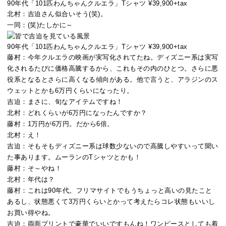
90年代「101匹わんちゃんクルエラ」Tシャツ ¥39,900+tax
北村：
吉迫さん似合いそう(笑)。
一同：
(笑)たしかに～
90年代「101匹わんちゃんクルエラ」Tシャツ ¥39,900+tax
藤村：
今年クルエラの映画が実写化されてたね。ディズニー系は実写
化されるたびに価格高騰するから、これもその内のひとつ。さらに悪
役系となるとさらに高くなる傾向がある。他で言うと、アラジンのス
ウェットとかも6万円くらいになったり。
吉迫：
まさに、旬なアイテムですね！
北村：
どれくらいが6万円になったんですか？
藤村：
1万円が6万円。だから6倍。
北村：
え！
吉迫：
そもそもディズニー系は球数少ないので高騰しやすいって聞い
た事あります。ムーランのTシャツとかも！
藤村：
そ～やね！
北村：
年代は？
藤村：
これは90年代。フリマサイトでもうちょっと高いの見たこと
あるし、状態悪くて3万円くらいとかって考えたらコレ状態もいいし
お買い得やね。
吉迫：
両面プリントで豪華でいいですもんね！ワンピースとしても着