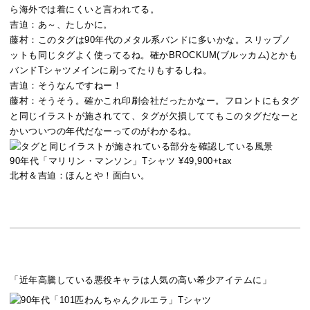
ら海外では着にくいと言われてる。
吉迫：
あ～、たしかに。
藤村：
このタグは90年代のメタル系バンドに多いかな。スリップノ
ットも同じタグよく使ってるね。確かBROCKUM(ブルッカム)とかも
バンドTシャツメインに刷ってたりもするしね。
吉迫：
そうなんですねー！
藤村：
そうそう。確かこれ印刷会社だったかなー。フロントにもタグ
と同じイラストが施されてて、タグが欠損しててもこのタグだなーと
かいついつの年代だなーってのがわかるね。
90年代「マリリン・マンソン」Tシャツ ¥49,900+tax
北村＆吉迫：
ほんとや！面白い。
「近年高騰している悪役キャラは人気の高い希少アイテムに」