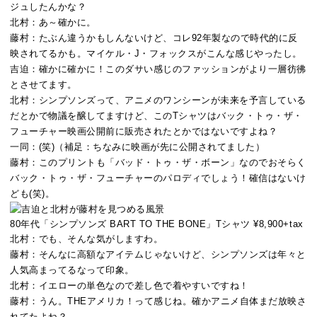
ジュしたんかな？
北村：
あ～確かに。
藤村：
たぶん違うかもしんないけど、コレ92年製なので時代的に反
映されてるかも。マイケル・J・フォックスがこんな感じやったし。
吉迫：
確かに確かに！このダサい感じのファッションがより一層彷彿
とさせてます。
北村：
シンプソンズって、アニメのワンシーンが未来を予言している
だとかで物議を醸してますけど、このTシャツはバック・トゥ・ザ・
フューチャー映画公開前に販売されたとかではないですよね？
一同：
(笑)（補足：ちなみに映画が先に公開されてました）
藤村：
このプリントも「バッド・トゥ・ザ・ボーン」なのでおそらく
バック・トゥ・ザ・フューチャーのパロディでしょう！確信はないけ
ども(笑)。
80年代「シンプソンズ BART TO THE BONE」Tシャツ ¥8,900+tax
北村：
でも、そんな気がしますわ。
藤村：
そんなに高額なアイテムじゃないけど、シンプソンズは年々と
人気高まってるなって印象。
北村：
イエローの単色なので差し色で着やすいですね！
藤村：
うん。THEアメリカ！って感じね。確かアニメ自体まだ放映さ
れてたよね？