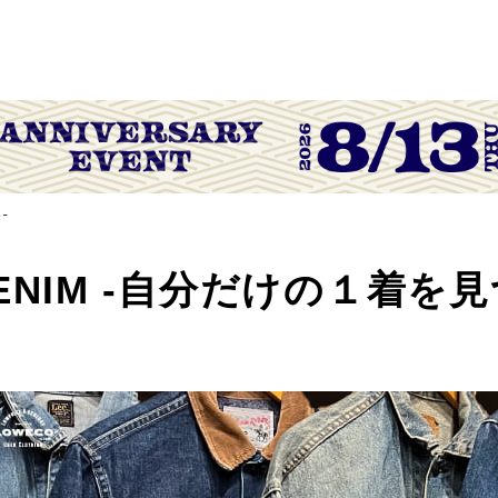
-
 DENIM -自分だけの１着を